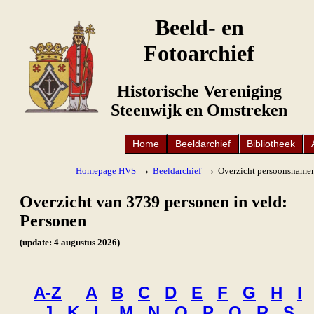
Beeld- en
Fotoarchief
Historische Vereniging
Steenwijk en Omstreken
Home
Beeldarchief
Bibliotheek
→
→
Homepage HVS
Beeldarchief
Overzicht persoonsname
Overzicht van 3739 personen in veld:
Personen
(update: 4 augustus 2026)
A-Z
A
B
C
D
E
F
G
H
I
J
K
L
M
N
O
P
Q
R
S